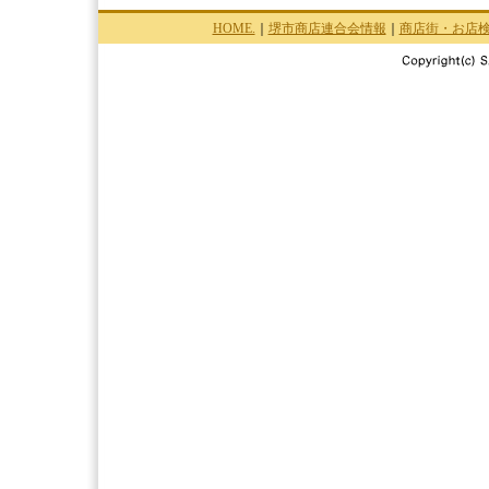
HOME.
｜
堺市商店連合会情報
｜
商店街・お店