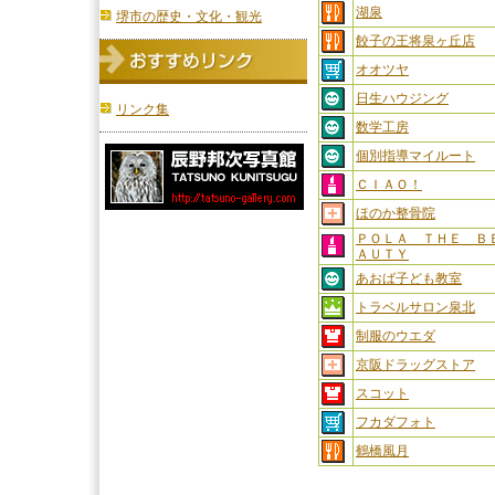
湖泉
堺市の歴史・文化・観光
餃子の王将泉ヶ丘店
オオツヤ
日生ハウジング
リンク集
数学工房
個別指導マイルート
ＣＩＡＯ！
ほのか整骨院
ＰＯＬＡ ＴＨＥ Ｂ
ＡＵＴＹ
あおば子ども教室
トラベルサロン泉北
制服のウエダ
京阪ドラッグストア
スコット
フカダフォト
鶴橋風月