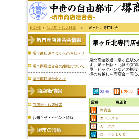
HOME
＞
商店街・お店検索
＞ 泉ヶ丘北専門店会
泉ヶ丘北専門店
堺市商店連合会からのお知らせ
泉北高速鉄道・泉ヶ丘駅の
す。泉ヶ丘駅・北側の玄関
堺市商店連合会の組織について
屋、ビッグバンなどの施設
様のお越しを商店会一同心
堺市商店連合会とは
業種
商店名
商店街・お店検索
鳥貴族
お知らせ・イベント情報
エベレスト
カーブス
ローソン１００