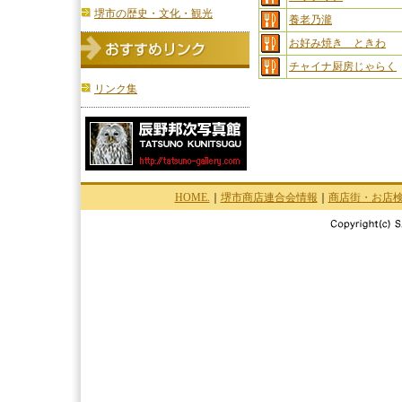
堺市の歴史・文化・観光
養老乃瀧
お好み焼き ときわ
チャイナ厨房じゃらく
リンク集
HOME.
｜
堺市商店連合会情報
｜
商店街・お店