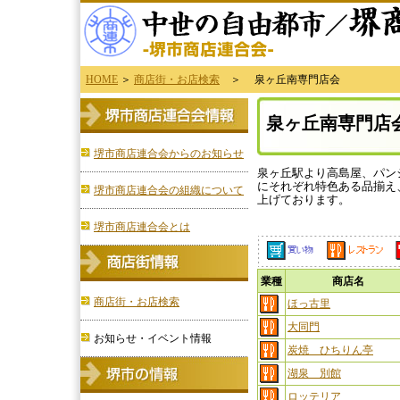
HOME
＞
商店街・お店検索
＞ 泉ヶ丘南専門店会
泉ヶ丘南専門店
堺市商店連合会からのお知らせ
泉ヶ丘駅より高島屋、パン
にそれぞれ特色ある品揃え
堺市商店連合会の組織について
上げております。
堺市商店連合会とは
業種
商店名
商店街・お店検索
ほっ古里
大同門
お知らせ・イベント情報
炭焼 ひちりん亭
湖泉 別館
ロッテリア